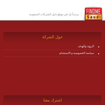
بين ال items وترك الأمر لمنصة زاجل للقيام بالباقي.
للاطلاع على كافة التفاصيل عبر الموقع :
http://www.plutosms.com/zagel
مرحباً بك في موقع دليل الشركات السعودية
حول الشركة
الرؤية والهدف
سياسة الخصوصية و الاستخدام
اشترك معنا