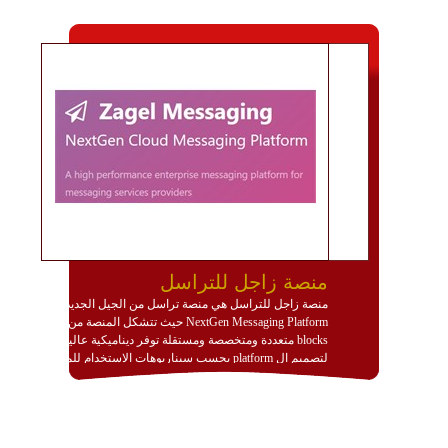
منصة زاجل للتراسل
منصة زاجل للتراسل هي منصة تراسل من الجيل الجديد
NextGen Messaging Platform حيث تتشكل المنصة من
blocks متعددة ومتخصصة ومستقلة توفر ديناميكية عالية
لتصميم ال platform بحسب سيناريوهات الاستخدام للمنصة
وتتوافق مع النشر والاستثمار ضمن بيئة استضافة dedicated
او cloud او hybrid. منصة زاجل شديدة الديناميكية وتتيح عبر
مكونات البناء الخاصة بها (building blocks) تشكيل المنصة
تخدم أي سيناريو تراسل مهما كان معقدا عبر إضافة ومعايرة
عناصر ديناميكية (dynamic items) وتجهيز إعدادات التواصل