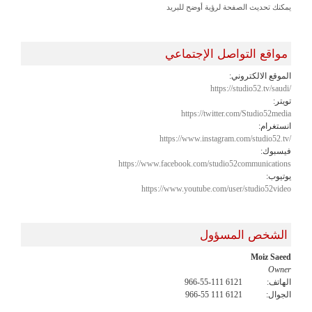
يمكنك تحديث الصفحة لرؤية أوضح للبريد
مواقع التواصل الإجتماعي
الموقع الالكتروني:
https://studio52.tv/saudi/
تويتر:
https://twitter.com/Studio52media
انستغرام:
https://www.instagram.com/studio52.tv/
فيسبوك:
https://www.facebook.com/studio52communications
يوتيوب:
https://www.youtube.com/user/studio52video
الشخص المسؤول
Moiz Saeed
Owner
الهاتف:
966-55-111 6121
الجوال:
966-55 111 6121