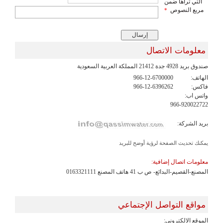
التي تراها ضمن
مربع النصوص
*
معلومات الاتصال
صندوق بريد 4928 جدة 21412 المملكة العربية السعودية
الهاتف:
966-12-6700000
فاكس:
966-12-6396262
واتس اب:
966-920022722
بريد الشركة:
يمكنك تحديث الصفحة لرؤية أوضح للبريد
معلومات اتصال إضافية:
المصنع-القصيم-البدائع- ص ب 41 هاتف المصنع 0163321111
مواقع التواصل الإجتماعي
الموقع الالكتروني: