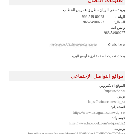
معلومات الاتصال
بريدة - حي الريان - طريق عمر بن الخطاب
الهاتف:
966-549-00228
الجوال:
966-54900227
واتس اب:
966-54900227
بريد الشركة:
يمكنك تحديث الصفحة لرؤية أوضح للبريد
مواقع التواصل الإجتماعي
الموقع الالكتروني:
https://wdq.sa/
تويتر:
https://twitter.com/wdq_sa
انستغرام:
https://www.instagram.com/wdq_sa/
فيسبوك:
https://www.facebook.com/wdq.sa2022
يوتيوب:
https://www.youtube.com/channel/UCi8NhkuAONll9OOeC2Zj5uw