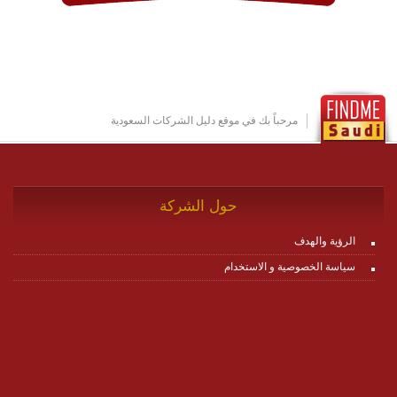
وتتوافق مع النشر والاستثمار ضمن بيئة استضافة dedicated
او cloud او hybrid. منصة زاجل شديدة الديناميكية وتتيح عبر
مكونات البناء الخاصة بها (building blocks) تشكيل المنصة
تخدم أي سيناريو تراسل مهما كان معقدا عبر إضافة ومعايرة
عناصر ديناميكية (dynamic items) وتجهيز إعدادات التواصل
بين ال items وترك الأمر لمنصة زاجل للقيام بالباقي.
للاطلاع على كافة التفاصيل عبر الموقع :
http://www.plutosms.com/zagel
مرحباً بك في موقع دليل الشركات السعودية
حول الشركة
الرؤية والهدف
سياسة الخصوصية و الاستخدام