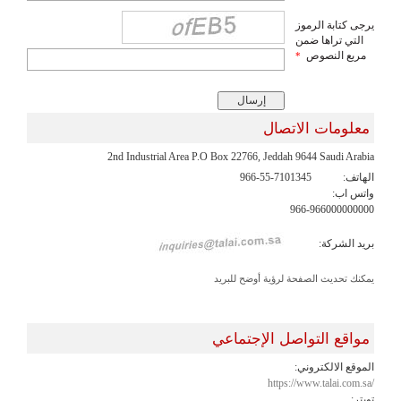
يرجى كتابة الرموز
التي تراها ضمن
مربع النصوص
*
معلومات الاتصال
2nd Industrial Area P.O Box 22766, Jeddah 9644 Saudi Arabia
الهاتف:
966-55-7101345
واتس اب:
966-966000000000
بريد الشركة:
يمكنك تحديث الصفحة لرؤية أوضح للبريد
مواقع التواصل الإجتماعي
الموقع الالكتروني:
https://www.talai.com.sa/
تويتر: