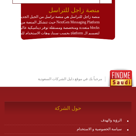
منصة زاجل للتراسل
منصة زاجل للتراسل هي منصة تراسل من الجيل الجديد
NextGen Messaging Platform حيث تتشكل المنصة من
blocks متعددة ومتخصصة ومستقلة توفر ديناميكية عالية
لتصميم ال platform بحسب سيناريوهات الاستخدام للمنصة
وتتوافق مع النشر والاستثمار ضمن بيئة استضافة dedicated
او cloud او hybrid. منصة زاجل شديدة الديناميكية وتتيح عبر
مكونات البناء الخاصة بها (building blocks) تشكيل المنصة
تخدم أي سيناريو تراسل مهما كان معقدا عبر إضافة ومعايرة
عناصر ديناميكية (dynamic items) وتجهيز إعدادات التواصل
بين ال items وترك الأمر لمنصة زاجل للقيام بالباقي.
للاطلاع على كافة التفاصيل عبر الموقع :
http://www.plutosms.com/zagel
مرحباً بك في موقع دليل الشركات السعودية
حول الشركة
الرؤية والهدف
سياسة الخصوصية و الاستخدام