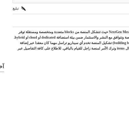
تبليغ
منصة زاجل للتراسل هي منصة تراسل من الجيل الجديد NextGen Messaging Platform حيث تتشكل المنصة من blocks متعددة ومتخصصة ومستقلة توفر
ديناميكية عالية لتصميم ال platform بحسب سيناريوهات الاستخدام للمنصة وتتوافق مع النشر والاستثمار ضمن بيئة استضافة dedicated او cloud او hybrid.
منصة زاجل شديدة الديناميكية وتتيح عبر مكونات البناء الخاصة بها (building blocks) تشكيل المنصة تخدم أي سيناريو تراسل مهما كان معقدا عبر إضافة
ومعايرة عناصر ديناميكية (dynamic items) وتجهيز إعدادات التواصل بين ال items وترك الأمر لمنصة زاجل للقيام بالباقي. للاطلاع على كافة التفاصيل عبر
آخ