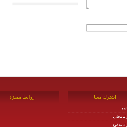
اشترك معنا
روابط مميزة
دة
اك مجاني
اك مدفوع