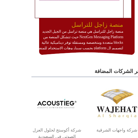
منصة زاجل للتراسل
منصة زاجل للتراسل هي منصة تراسل من الجيل الجديد
NextGen Messaging Platform حيث تتشكل المنصة من
blocks متعددة ومتخصصة ومستقلة توفر ديناميكية عالية
لتصميم ال platform بحسب سيناريوهات الاستخدام للمنصة
وتتوافق مع النشر والاستثمار ضمن بيئة استضافة dedicated
او cloud او hybrid. منصة زاجل شديدة الديناميكية وتتيح عبر
مكونات البناء الخاصة بها (building blocks) تشكيل المنصة
ر الشركات المضافة
تخدم أي سيناريو تراسل مهما كان معقدا عبر إضافة ومعايرة
عناصر ديناميكية (dynamic items) وتجهيز إعدادات التواصل
بين ال items وترك الأمر لمنصة زاجل للقيام بالباقي.
للاطلاع على كافة التفاصيل عبر الموقع :
http://www.plutosms.com/zagel
شركة واجهات الشرقية
شركة أكوستج لحلول العزل
الصوتي في السعودية