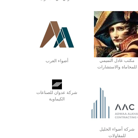
مكتب عادل التميمي
أضواء العرب
للمحاماة والاستشارات
شركة عدوان للصناعات
الكيماوية
شركة أضواء الخليل
للمقاولات