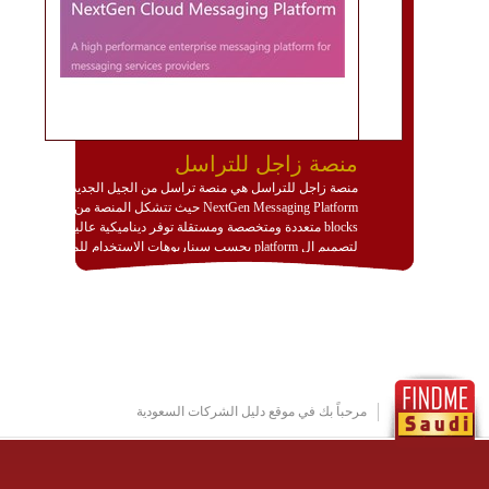
منصة زاجل للتراسل
منصة زاجل للتراسل هي منصة تراسل من الجيل الجديد
NextGen Messaging Platform حيث تتشكل المنصة من
blocks متعددة ومتخصصة ومستقلة توفر ديناميكية عالية
لتصميم ال platform بحسب سيناريوهات الاستخدام للمنصة
وتتوافق مع النشر والاستثمار ضمن بيئة استضافة dedicated
او cloud او hybrid. منصة زاجل شديدة الديناميكية وتتيح عبر
مكونات البناء الخاصة بها (building blocks) تشكيل المنصة
تخدم أي سيناريو تراسل مهما كان معقدا عبر إضافة ومعايرة
عناصر ديناميكية (dynamic items) وتجهيز إعدادات التواصل
بين ال items وترك الأمر لمنصة زاجل للقيام بالباقي.
للاطلاع على كافة التفاصيل عبر الموقع :
http://www.plutosms.com/zagel
مرحباً بك في موقع دليل الشركات السعودية