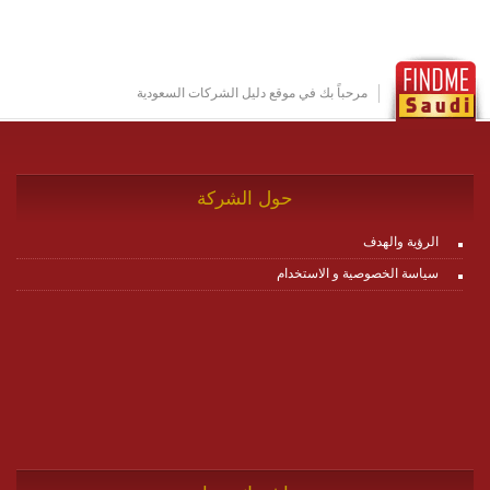
تخدم أي سيناريو تراسل مهما كان معقدا عبر إضافة ومعايرة
عناصر ديناميكية (dynamic items) وتجهيز إعدادات التواصل
بين ال items وترك الأمر لمنصة زاجل للقيام بالباقي.
للاطلاع على كافة التفاصيل عبر الموقع :
http://www.plutosms.com/zagel
مرحباً بك في موقع دليل الشركات السعودية
حول الشركة
الرؤية والهدف
سياسة الخصوصية و الاستخدام