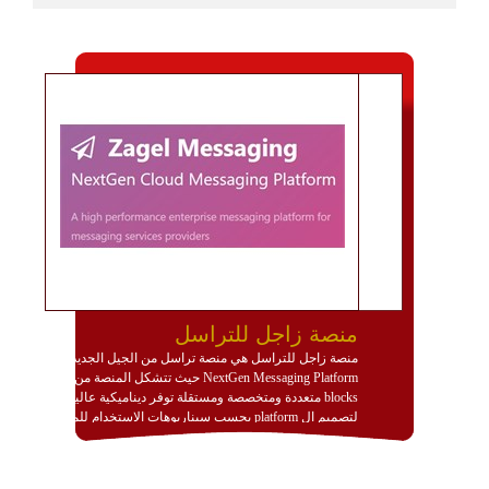
منصة زاجل للتراسل
منصة زاجل للتراسل هي منصة تراسل من الجيل الجديد
NextGen Messaging Platform حيث تتشكل المنصة من
blocks متعددة ومتخصصة ومستقلة توفر ديناميكية عالية
لتصميم ال platform بحسب سيناريوهات الاستخدام للمنصة
وتتوافق مع النشر والاستثمار ضمن بيئة استضافة dedicated
او cloud او hybrid. منصة زاجل شديدة الديناميكية وتتيح عبر
مكونات البناء الخاصة بها (building blocks) تشكيل المنصة