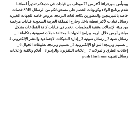
يومياًمن سيرفراتنا أكثر من 77 موظف من قيادات في خدمتكم تقديراً لعملائنا
نقدم برنامج الولاء وكوبونات الخصم على مسحوباتكم من الرسائل SMS خدمات
خاصة بالمبرمجين والمطورين بكافة لغات البرمجة عروض خاصة للجهات الخيرية
رسائل قيادات لأكبر تغطية داخل وخارج المملكة العربية السعودية قيادات مرخصة
من هيئة الإتصالات وتقنية المعلومات . نخدم في قيادات كافة القطاعات بشكل
مباشر أو من خلال الربط ببرامج الجهات المختلفة حملات تسويقية متكاملة 1 _
رسائل نصية 2 _ رسائل صوتيه 3 _ إدارة الشبكات الاجتماعية والنشر الإلكتروني 4
_ تصميم وبرمجة المواقع الإلكترونية 5 _ تصميم وبرمجة تطبيقات الجوال 6 _
إعلانات الطرق والمولات 7 _ إعلانات التلفزيون والراديو 8 _ أفلام وثائقية وإعلانات
رسائل تنبيهيه push Flash sms