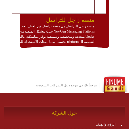
منصة زاجل للتراسل
منصة زاجل للتراسل هي منصة تراسل من الجيل الجديد
NextGen Messaging Platform حيث تتشكل المنصة من
blocks متعددة ومتخصصة ومستقلة توفر ديناميكية عالية
لتصميم ال platform بحسب سيناريوهات الاستخدام للمنصة
وتتوافق مع النشر والاستثمار ضمن بيئة استضافة dedicated
او cloud او hybrid. منصة زاجل شديدة الديناميكية وتتيح عبر
مكونات البناء الخاصة بها (building blocks) تشكيل المنصة
تخدم أي سيناريو تراسل مهما كان معقدا عبر إضافة ومعايرة
عناصر ديناميكية (dynamic items) وتجهيز إعدادات التواصل
بين ال items وترك الأمر لمنصة زاجل للقيام بالباقي.
للاطلاع على كافة التفاصيل عبر الموقع :
http://www.plutosms.com/zagel
مرحباً بك في موقع دليل الشركات السعودية
حول الشركة
الرؤية والهدف