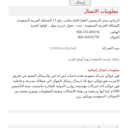
معلومات الاتصال
الرياض مبنى الرصيص العليا العام مكتب رقم 12 المملكة العربية السعودية
المملكة العربية السعودية - جدة - بجوار عزيزة مول - لؤلؤة العزية
الهاتف:
966-555-669256
الجوال:
966-564101705
بريد الشركة:
يمكنك تحديث الصفحة لرؤية أوضح للبريد
معلومات اتصال إضافية:
فور جوالي شركة سعودية تقدم خدمات اس ام اس والرسائل النصية عن طريق
الانترنت فورجوالى تتيح لك ارسال رسائل الجوال الي عملائك بسرعه و فاعلية
فور جوالى احد شركات مؤسسة روازن الدولية للتجاره تتأسست سنة التأسيس:
2008م كما انها مرخصة من هيئة الاتصالات وتقنية المعلومات وموزع معتمد من
الاتصالات السعودية موبايلي زين