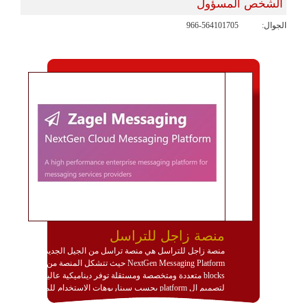
الشخص المسؤول
الجوال:
966-564101705
منصة زاجل للتراسل
منصة زاجل للتراسل هي منصة تراسل من الجيل الجديد
NextGen Messaging Platform حيث تتشكل المنصة من
blocks متعددة ومتخصصة ومستقلة توفر ديناميكية عالية
لتصميم ال platform بحسب سيناريوهات الاستخدام للمنصة
وتتوافق مع النشر والاستثمار ضمن بيئة استضافة dedicated