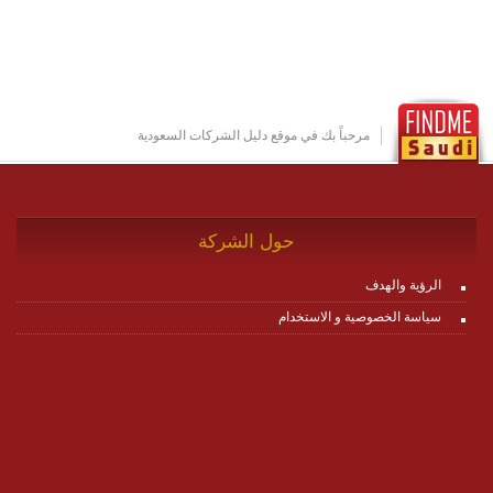
او cloud او hybrid. منصة زاجل شديدة الديناميكية وتتيح عبر
مكونات البناء الخاصة بها (building blocks) تشكيل المنصة
تخدم أي سيناريو تراسل مهما كان معقدا عبر إضافة ومعايرة
عناصر ديناميكية (dynamic items) وتجهيز إعدادات التواصل
بين ال items وترك الأمر لمنصة زاجل للقيام بالباقي.
للاطلاع على كافة التفاصيل عبر الموقع :
http://www.plutosms.com/zagel
مرحباً بك في موقع دليل الشركات السعودية
حول الشركة
الرؤية والهدف
سياسة الخصوصية و الاستخدام