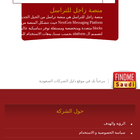
منصة زاجل للتراسل
منصة زاجل للتراسل هي منصة تراسل من الجيل الجديد
NextGen Messaging Platform حيث تتشكل المنصة من
blocks متعددة ومتخصصة ومستقلة توفر ديناميكية عالية
لتصميم ال platform بحسب سيناريوهات الاستخدام للمنصة
وتتوافق مع النشر والاستثمار ضمن بيئة استضافة dedicated
او cloud او hybrid. منصة زاجل شديدة الديناميكية وتتيح عبر
مكونات البناء الخاصة بها (building blocks) تشكيل المنصة
تخدم أي سيناريو تراسل مهما كان معقدا عبر إضافة ومعايرة
عناصر ديناميكية (dynamic items) وتجهيز إعدادات التواصل
بين ال items وترك الأمر لمنصة زاجل للقيام بالباقي.
للاطلاع على كافة التفاصيل عبر الموقع :
http://www.plutosms.com/zagel
مرحباً بك في موقع دليل الشركات السعودية
حول الشركة
الرؤية والهدف
سياسة الخصوصية و الاستخدام