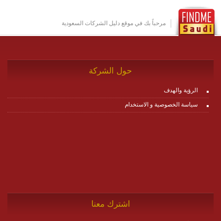
بين ال items وترك الأمر لمنصة زاجل للقيام بالباقي.
للاطلاع على كافة التفاصيل عبر الموقع :
http://www.plutosms.com/zagel
مرحباً بك في موقع دليل الشركات السعودية
حول الشركة
الرؤية والهدف
سياسة الخصوصية و الاستخدام
اشترك معنا