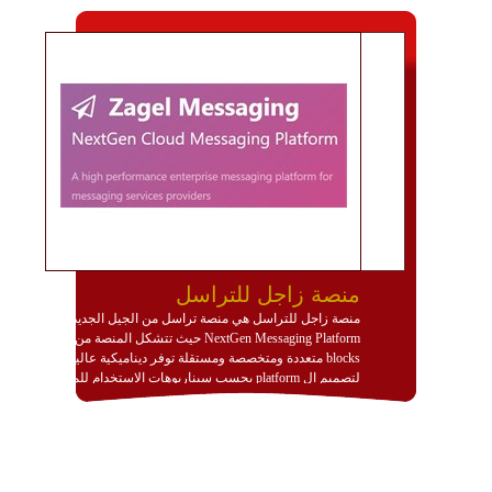
منصة زاجل للتراسل
منصة زاجل للتراسل هي منصة تراسل من الجيل الجديد
NextGen Messaging Platform حيث تتشكل المنصة من
blocks متعددة ومتخصصة ومستقلة توفر ديناميكية عالية
لتصميم ال platform بحسب سيناريوهات الاستخدام للمنصة
وتتوافق مع النشر والاستثمار ضمن بيئة استضافة dedicated
او cloud او hybrid. منصة زاجل شديدة الديناميكية وتتيح عبر
مكونات البناء الخاصة بها (building blocks) تشكيل المنصة
تخدم أي سيناريو تراسل مهما كان معقدا عبر إضافة ومعايرة
عناصر ديناميكية (dynamic items) وتجهيز إعدادات التواصل