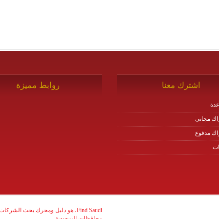
اشترك معنا
روابط مميزة
دة
اك مجاني
اك مدفوع
ات
Find Saudi، هو دليل ومحرك بحث الش
محافظات السعودية