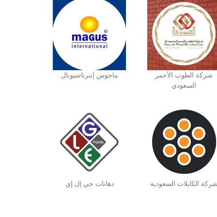
شركة الطوب الأحمر
ماجوس إنترناشيونال
السعودي
ركة الكابلات السعودية
دهانات جي.إل.إي