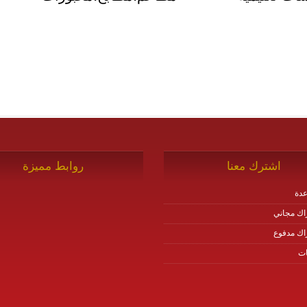
اشترك معنا
روابط مميزة
دة
اك مجاني
اك مدفوع
ات