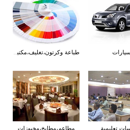
يارات
طباعة وكرتون،تغليف،مكتبات
ت تعليمية
مطاعم،مطابخ،مخبوزات