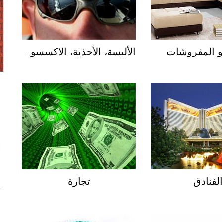
 و المفروشات
الألبسة، الأحذية، الاكسسوارات
لفنادق
تجارة
ش