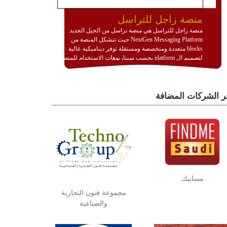
منصة زاجل للتراسل
منصة زاجل للتراسل هي منصة تراسل من الجيل الجديد
NextGen Messaging Platform حيث تتشكل المنصة من
blocks متعددة ومتخصصة ومستقلة توفر ديناميكية عالية
لتصميم ال platform بحسب سيناريوهات الاستخدام للمنصة
وتتوافق مع النشر والاستثمار ضمن بيئة استضافة dedicated
او cloud او hybrid. منصة زاجل شديدة الديناميكية وتتيح عبر
مكونات البناء الخاصة بها (building blocks) تشكيل المنصة
ر الشركات المضافة
تخدم أي سيناريو تراسل مهما كان معقدا عبر إضافة ومعايرة
عناصر ديناميكية (dynamic items) وتجهيز إعدادات التواصل
بين ال items وترك الأمر لمنصة زاجل للقيام بالباقي.
للاطلاع على كافة التفاصيل عبر الموقع :
http://www.plutosms.com/zagel
مسابيك
مجموعة فنون التجارية
والصناعية