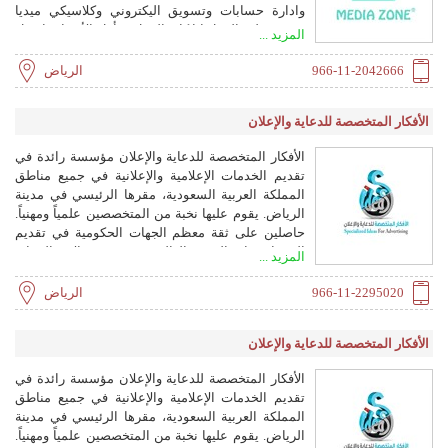
وادارة حسابات وتسويق اليكتروني وكلاسيكي ميديا
زون .. نطور العمل ايا كان العمل .. بأقل الأسعار وافضل
المزيد ...
جودة للتواصل : 0546922229 / 0552042666 /
0112042666 info@mediazone.com.sa
966-11-2042666
الرياض
الأفكار المتخصصة للدعاية والإعلان
الأفكار المتخصصة للدعاية والإعلان مؤسسة رائدة في
تقديم الخدمات الإعلامية والإعلانية في جميع مناطق
المملكة العربية السعودية، مقرها الرئيسي في مدينة
الرياض. يقوم عليها نخبة من المتخصصين علمياً ومهنياً.
حاصلين على ثقة معظم الجهات الحكومية في تقديم
الخدمات ذات الجودة العالية في جميع مجالات الدعاية
المزيد ...
والإعلان من تصميم وإخراج وطباعة المجلات ،
والنشرات ، والكتب ، والتقارير الدورية للجهات الحكومية
966-11-2295020
الرياض
والخاصة. الطباعة بمواصفات متعددة ذات مستويات
متنوعة. إضافة إلى ذلك نمتلك مصنع خاص لتصنيع
الأفكار المتخصصة للدعاية والإعلان
اللوحات ومن واقع خبراتنا وإمكانياتنا الإنتاجية فنحن
قادرون على تنفيذ المشاريع الكبيرة مع الدقة والجودة.
الأفكار المتخصصة للدعاية والإعلان مؤسسة رائدة في
تصنيع وتنفيذ جميع اللوحات الإعلانية ، الداخلية
تقديم الخدمات الإعلامية والإعلانية في جميع مناطق
والخارجية و تصنيع لوحات الطرق ولوحات المحلات.
المملكة العربية السعودية، مقرها الرئيسي في مدينة
تنفيذ الجدار الإعلاني حول المشاريع الجديدة بتصميمات
الرياض. يقوم عليها نخبة من المتخصصين علمياً ومهنياً.
احترافية. تنفيذ الدروع والهدايا ، والتقاويم والمنتجات