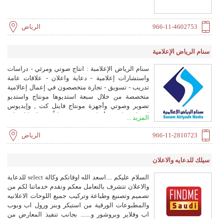
966-11-4602753
الرياض
سنام الرياض الإعلامية
سنام الرياض الإعلامبة : انتاج صوتي ومرئي - دراسات
واستشارات إعلامية - دعاية واعلان - علاقات عامة
تدريب - تسويق - تجارة متخصصون في إعمال إعالامية
متخصصة من خلال سبعة استديوها مونتاج واستديو
تصوير وصوتي وأجهزة مونتاج فاينل كت , وإيديوس
احترافية بكروت أصلية ومعتمدة دولياً , وثمان كاميرات
المزيد ...
احترافية وعدد 3 كرين مختلفة الأطوال و2 شاريو ,
وسكيتور بالليزر لتصوير للمنتجات الدقيقة , وكاميرا HD
966-11-2810723
الرياض
صغيرة للغاية لتصوير الماكيت واللقطات الصعبة .
وعدسات وايد أنقل 4.5X 11 ومحول عدسة سينمائية مع
سيلك للدعايه والاعلان
عدسات فوتغرافية , والعديد من الأجهزة الدقيقة للإنتاج
الإعلامي المتخصص ,
السلام عليكم ....اسعد الله اوقاتكم وكالة select للدعاية
والاعلان تتشرف بالتعامل معكم ونقدم خدماتنا لكم من
تصميم وتصنيع وطباعة وتركيب جميع اللوحات الاعلانيه
والمطبوعات الورقية من استيكر وبنر ورول اب وبوب
اب وفلاير وبروشور و....... بجانب تنفيذ المعارض من